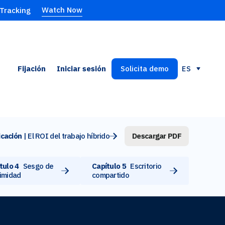
Watch Now
 Tracking
Fijación
Iniciar sesión
Solicita demo
ES
icación
| El ROI del trabajo híbrido
Descargar PDF
tulo 4
Sesgo de
Capítulo 5
Escritorio
imidad
compartido