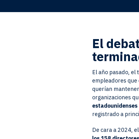
El debat
termina
El año pasado, el 
empleadores que q
querían mantener l
organizaciones qu
estadounidenses 
registrado a princ
De cara a 2024, e
los 158 directores