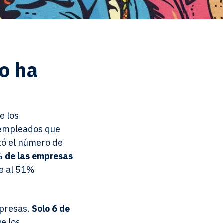
do ha
e los
s empleados que
ntó el número de
% de las empresas
te al 51%
mpresas.
Solo 6 de
e los