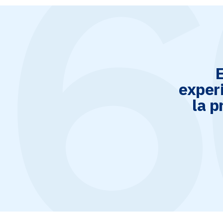
E
exper
la p