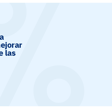
la
ejorar
e las