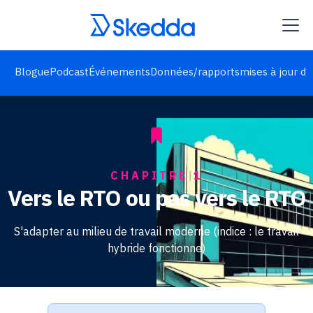
Blogue
Podcast
Événements
Données/rapports
mises à jour de
CHAPITRE 1
Vers le RTO ou pas vers le RTO
S'adapter au milieu de travail moderne (indice : le travail
hybride fonctionne)