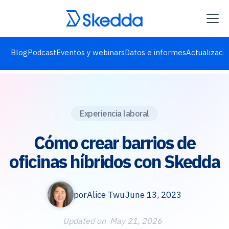
Blog
Podcast
Eventos y webinars
Datos e informes
Actualizaci
Experiencia laboral
Cómo crear barrios de
oficinas híbridos con Skedda
por
Alice Twu
June 13, 2023
Updated on
May 21, 2026