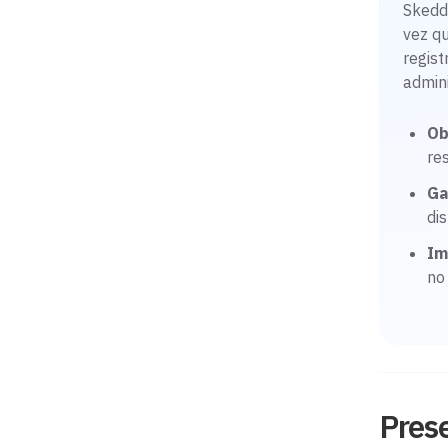
Skedda
vez qu
regist
admini
Ob
re
Ga
di
Im
no
Prese