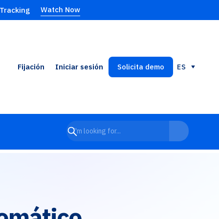
Watch Now
 Tracking
Fijación
Iniciar sesión
Solicita demo
ES
tomático