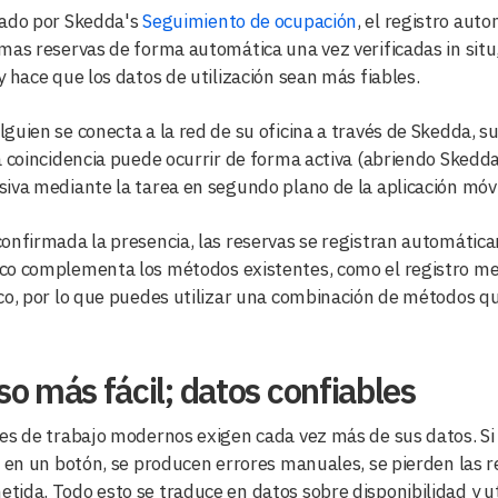
lado por Skedda's
Seguimiento de ocupación
, el registro aut
mas reservas de forma automática una vez verificadas in situ
y hace que los datos de utilización sean más fiables.
guien se conecta a la red de su oficina a través de Skedda, su
a coincidencia puede ocurrir de forma activa (abriendo Skedda 
iva mediante la tarea en segundo plano de la aplicación móvi
onfirmada la presencia, las reservas se registran automáticam
o complementa los métodos existentes, como el registro medi
co, por lo que puedes utilizar una combinación de métodos que
o más fácil; datos confiables
es de trabajo modernos exigen cada vez más de sus datos. Si
c en un botón, se producen errores manuales, se pierden las res
ida. Todo esto se traduce en datos sobre disponibilidad y ut