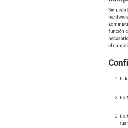
Sin pegat
hardware 
administr
función c
necesario
el cumpli
Confi
Pid
En
En
tus