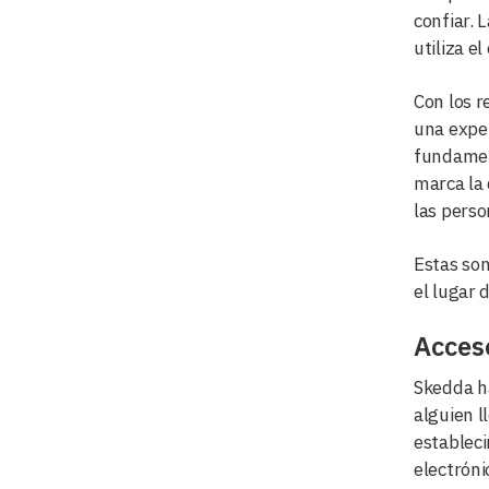
confiar. 
utiliza e
Con los r
una exper
fundament
marca la 
las perso
Estas son
el lugar 
Acceso
Skedda ha
alguien l
estableci
electróni