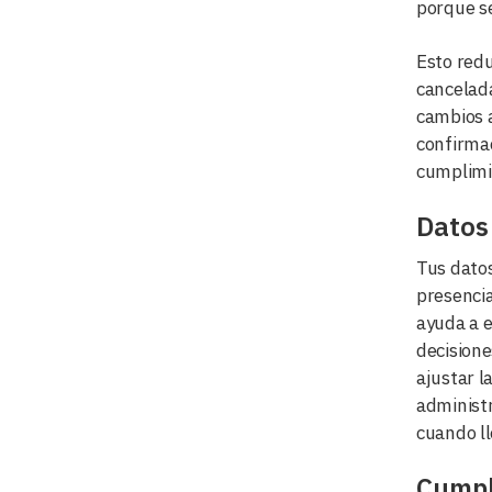
porque se
Esto redu
cancelada
cambios a
confirmac
cumplimie
Datos 
Tus datos
presencia
ayuda a e
decisione
ajustar l
administr
cuando ll
Cumpl