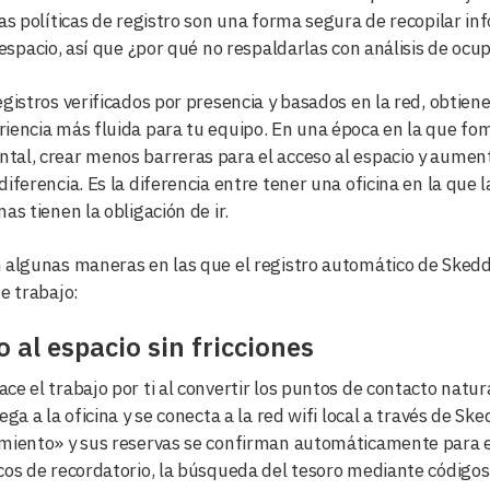
Las políticas de registro son una forma segura de recopilar inf
l espacio, así que ¿por qué no respaldarlas con análisis de ocu
egistros verificados por presencia y basados en la red, obtie
iencia más fluida para tu equipo. En una época en la que fom
al, crear menos barreras para el acceso al espacio y aument
diferencia. Es la diferencia entre tener una oficina en la que 
nas tienen la obligación de ir.
 algunas maneras en las que el registro automático de Skedda
de trabajo:
 al espacio sin fricciones
ce el trabajo por ti al convertir los puntos de contacto natu
lega a la oficina y se conecta a la red wifi local a través de 
miento» y sus reservas se confirman automáticamente para el 
cos de recordatorio, la búsqueda del tesoro mediante códigos