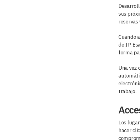
Desarrol
sus próxi
reservas 
Cuando al
de IP. Es
forma pas
Una vez c
automátic
electróni
trabajo.
Acces
Los lugar
hacer cli
compromet