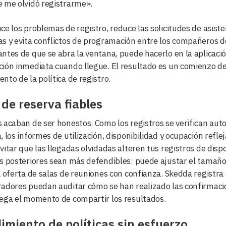
 me olvidó registrarme».
ce los problemas de registro, reduce las solicitudes de asist
s y evita conflictos de programación entre los compañeros de
ntes de que se abra la ventana, puede hacerlo en la aplicació
ión inmediata cuando llegue. El resultado es un comienzo de
nto de la política de registro.
de reserva fiables
 acaban de ser honestos. Como los registros se verifican au
, los informes de utilización, disponibilidad y ocupación refle
vitar que las llegadas olvidadas alteren tus registros de disp
s posteriores sean más defendibles: puede ajustar el tamaño d
a oferta de salas de reuniones con confianza. Skedda registra
adores puedan auditar cómo se han realizado las confirmacion
ega el momento de compartir los resultados.
imiento de políticas sin esfuerzo