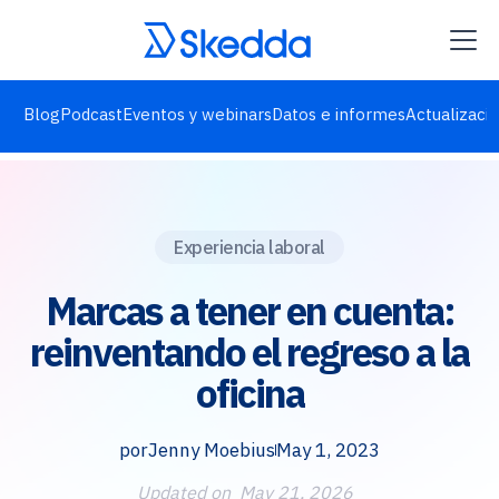
Blog
Podcast
Eventos y webinars
Datos e informes
Actualizaci
Experiencia laboral
Marcas a tener en cuenta:
reinventando el regreso a la
oficina
por
Jenny Moebius
May 1, 2023
Updated on
May 21, 2026