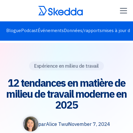
Blogue
Podcast
Événements
Données/rapports
mises à jour de
Expérience en milieu de travail
12 tendances en matière de
milieu de travail moderne en
2025
par
Alice Twu
November 7, 2024