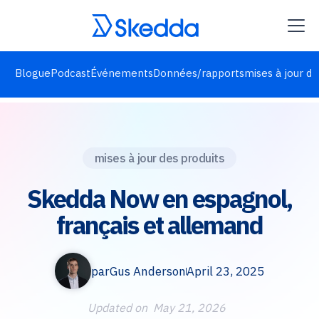
Blogue
Podcast
Événements
Données/rapports
mises à jour de
mises à jour des produits
Skedda Now en espagnol,
français et allemand
par
Gus Anderson
April 23, 2025
Updated on
May 21, 2026