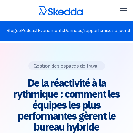
Blogue
Podcast
Événements
Données/rapports
mises à jour de
Gestion des espaces de travail
De la réactivité à la
rythmique : comment les
équipes les plus
performantes gèrent le
bureau hybride