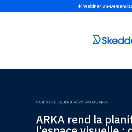
Webinar On-Demand:
I
CASE STUDIES
/
GÉNIE AÉROSPATIAL
/
ARKA
ARKA rend la plani
l'espace visuelle :