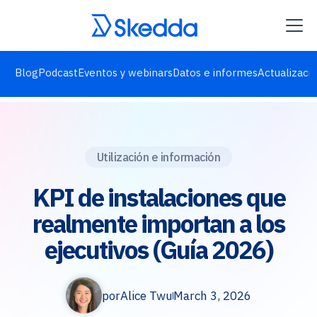
Blog
Podcast
Eventos y webinars
Datos e informes
Actualizaci
Utilización e información
KPI de instalaciones que
realmente importan a los
ejecutivos (Guía 2026)
por
Alice Twu
March 3, 2026