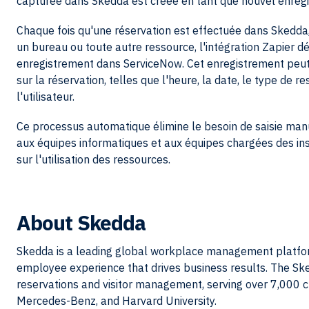
capturée dans Skedda est créée en tant que nouvel enreg
Chaque fois qu'une réservation est effectuée dans Skedda, 
un bureau ou toute autre ressource, l'intégration Zapier d
enregistrement dans ServiceNow. Cet enregistrement peut 
sur la réservation, telles que l'heure, la date, le type de r
l'utilisateur.
Ce processus automatique élimine le besoin de saisie manue
aux équipes informatiques et aux équipes chargées des inst
sur l'utilisation des ressources.
About
Skedda
Skedda is a leading global workplace management platform
employee experience that drives business results. The S
reservations and visitor management, serving over 7,000 
Mercedes-Benz, and Harvard University.