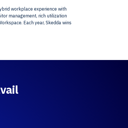
hybrid workplace experience with
itor management, rich utilization
 Workspace. Each year, Skedda wins
vail