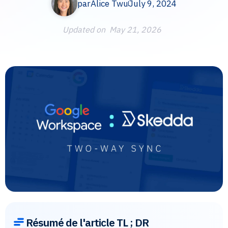
par
Alice Twu
July 9, 2024
Updated on
May 21, 2026
Résumé de l'article TL ; DR