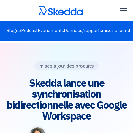
Blogue
Podcast
Événements
Données/rapports
mises à jour de
mises à jour des produits
Skedda lance une
synchronisation
bidirectionnelle avec Google
Workspace