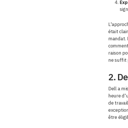
Exp
sign
L'approch
était cla
mandat. L
commenta
raison po
ne suffit
2. De
Dell a mi
heure d'u
de travai
exception
être élig