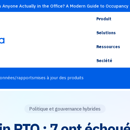
s Anyone Actually in the Office? A Modern Guide to Occupancy
Produit
Solutions
Ressources
Société
onnées/rapports
mises à jour des produits
Politique et gouvernance hybrides
in RTO : 7 ont échoué