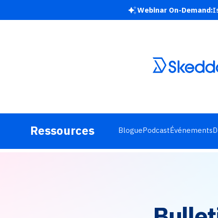
Webinar On-Demand:
I
Ressources
Blogue
Podcast
Événements
D
Bullet