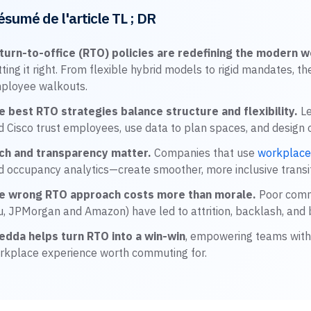
ésumé de l'article TL ; DR
turn-to-office (RTO) policies are redefining the modern 
tting it right. From flexible hybrid models to rigid mandates, t
ployee walkouts.
e best RTO strategies balance structure and flexibility.
Le
d Cisco trust employees, use data to plan spaces, and design 
ch and transparency matter.
Companies that use
workplace
d occupancy analytics—create smoother, more inclusive transit
e wrong RTO approach costs more than morale.
Poor commu
u, JPMorgan and Amazon) have led to attrition, backlash, and
edda helps turn RTO into a win-win
, empowering teams with f
rkplace experience worth commuting for.