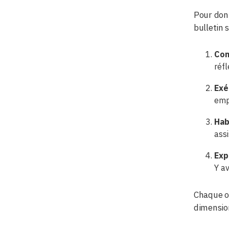
Pour donn
bulletin 
Con
réfl
Exé
emp
Hab
assi
Exp
Y a
Chaque or
dimensio