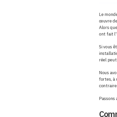
Le monde 
œuvre des
Alors que
ont fait 
Si vous ê
installat
réel peut
Nous avo
fortes, à
contraire
Passons a
Comm