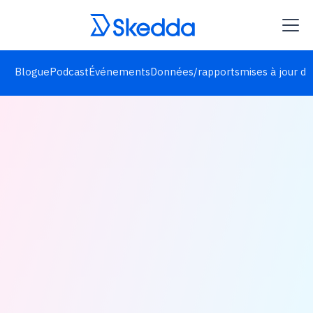
Blogue
Podcast
Événements
Données/rapports
mises à jour de